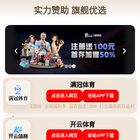
新闻中心
分类
拜仁堅守馬茲拉維和德裏赫特的要價，曼聯尚未
達成協議.