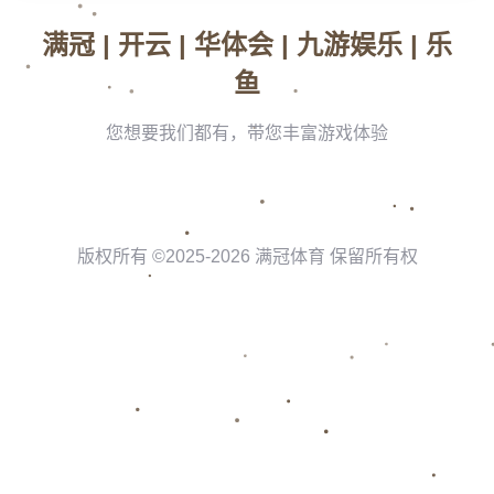
在面對*伯恩茅斯*時，阿諾德的靈活性和預判能力將再次面臨
考驗。而他堅實的防守、迅速的反應和精確的長傳，可能會成
為伯恩茅斯防線無法承受的壓力。
**典範分析：阿諾德的影響力**
阿諾德的成功激勵了新一代的年輕足球運動員，尤其是在利物
浦青訓體系中。他通過自己的努力和毅力，證明了年輕球員也
可以在競爭激烈的環境中快速成長，並達到職業生涯的巔峰。
*例如，在2018年歐冠與巴塞羅那的半決賽中，阿諾德快速的角
球傳球直接奠定了球隊逆轉的大局。他的機智和臨場反應展現
了他在關鍵時刻做出正確決策的能力，不僅成為紅軍的榮耀，
更讓球迷對他的未來充滿期待。*
阿諾德的200次英超出場並不是終點，而僅僅是他輝煌職業生涯
中的一個重要篇章。隨著本場與伯恩茅斯的比賽到來，全球球
迷將共同見證這位*利物浦傳奇後衛*繼往開來的精彩表現。