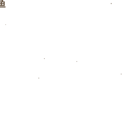
当前位置：
首页
>
新闻中心
球的優良品質.
39
家队的精彩表现再次向世界展示了这种传统的**优良品质