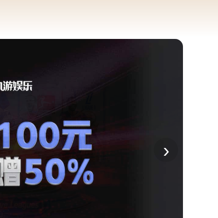
免费服务热线
029-7183449