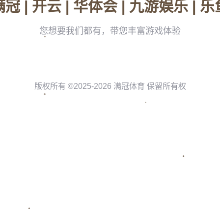
名宿：德國U17展示出德國足
发布日期：2026-04-29 19:10:
7展示出德國足球的優良品質**
，德国足球一直因其稳健的技术和十足的激情而闻名。而近期，德国U17国
年轻的队伍不仅继承了德国足球的精髓，更为未来的足球蓝图增添了色彩。