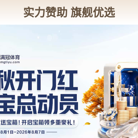
产品服务
新闻资讯
联系我们