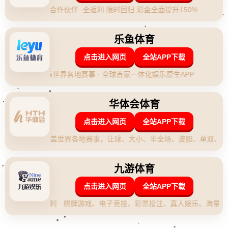
发布日期：2026-04-29 19:10:39
**前言**
当谈到足球世界的传奇门将，詹路易吉·布馮（Gianluigi
Buffon）无疑是一个绕不开的名字。他不仅是意大利足球的象
征，更是男足历史上多项辉煌记录的保持者。许多球迷只知道
他那惊人的扑救能力，但**布馮最为人称道的**莫过于他创下
的**500场零封**对手的历史记录。让我们深入了解这一非凡成
就，以及它背后所蕴藏的精彩故事。
**布馮：不可超越的守门传奇**