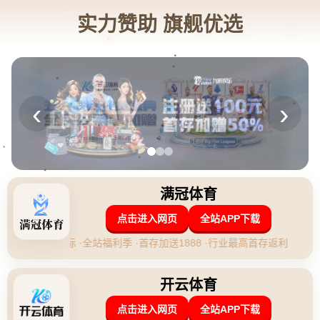
新闻中心
分类
足球——西甲联赛：马竞胜塞尔塔
发布日期：2026-04-29 19:10:39