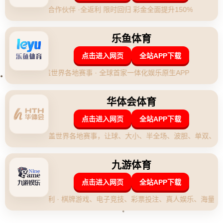
**足球——西甲联赛:马竞胜塞尔塔**
每当西甲联赛的哨音响起，足球迷们的激情便被点燃。近期，
备受瞩目的对决——*马德里竞技VS塞尔塔*，成功吸引了无数
关注的目光。本场比赛不仅仅是一场胜利，更展示了马竞在西
甲赛场上的强大实力和战略智慧。
**马竞的战术灵活性**
马竞能够战胜塞尔塔，很大程度上得益于其战术的灵活性。从
比赛开始时的高压逼抢，到关键时刻的快速反击，马竞都展现
了丰富的战术储备。**西蒙尼**作为马竞的主教练，以其独到
的眼光和分析，成功让球队在对手面前保持了战术上的优势。
比赛过程中，马竞在场上的团队合作无缝，球队成员能够随时
根据教练的指示调整策略，这种灵活性是他们赢得胜利的关键
所在。