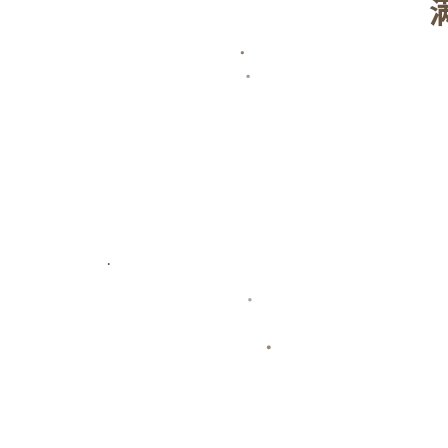
新闻中心
新闻中心
公司新闻
行业动态
**难打的对
近年来，西
锋记录中，
泛关注。**