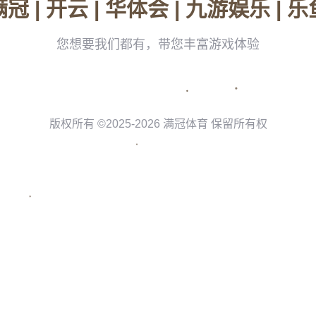
难打的对手，近三年巴萨对巴列卡诺仅
发布日期：2026-04-29 19:10:
手：近三年巴萨对巴列卡诺仅取得一胜两平三负的成绩**
甲豪门巴塞罗那在联赛中屡屡遇到一个*难缠的对手*——巴列卡诺。这支
巴塞罗那却始终难以占得上风。在过去三年里，巴萨对阵巴列卡诺仅取得
是什么让巴列卡诺成为巴萨的“克星”？**