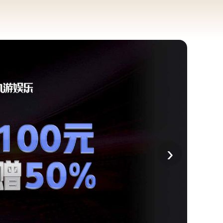
免费服务热线
029-7183449