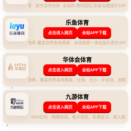
发布日期：2026-04-29 19:10:39
### 澳超惊现意外！阿德莱德联球员中场遭遇**严重骨折**，队
友失控痛哭
**前言**
体育运动向来充满意外，而职业足球更是危险与激情并存。近
日，澳大利亚足球超级联赛（澳超）一场备受瞩目的比赛中，
**阿德莱德联队一名中场球员因意外重伤骨折**的消息震惊了
广大球迷。这一突发事件不仅令球员本人痛苦万分，也让全场
观众和队友情绪失控，部分球员甚至当场落泪。本文将详细解
析此次令人震惊的受伤事件，并探讨其背后可能引发的问题。
---
### **突发意外：球场瞬间变为事故现场**
在这场阿德莱德联对阵对手的关键比赛中，中场佔据核心位置
的球员不仅要完成防守任务，还需承担连线进攻的重要职责。
然而，意外总是在猝不及防的瞬间发生。比赛进行到上半场第
30分钟时，该名球员在一次拼抢中试图阻挡对手带球，却因动
作不慎，与对方球员发生激烈碰撞。最终，他的腿部扭曲，随
即倒地不起，表情痛苦万分。
**消息指出，这名球员的骨折情况极为严重，疑似涉及小腿或
脚踝多处错位和断裂**。场边医疗团队迅速进场展开急救，并
为其稳定伤势。不过，这突如其来的重伤场景震撼了所有人，
连对手都难掩惊讶。而事故发生后，多名阿德莱德联球员第一
时间围拢在伤者身旁，部分人甚至双手掩面、痛哭不已。
---