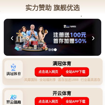
新闻中心
分类
澳超比賽中場阿德萊德聯球員嚴重骨折 隊友嚇壞
痛哭.