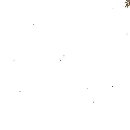
新闻中心
新闻中心
公司新闻
行业动态
**澳网：张
澳网的赛场见
赛中成功闯
迈出了更加
---
### **张
作为中国男子
绩，却彰显
在此次澳网
人惊叹的默契
---
### **马
在张之臻的
发球局极具
这种跨国组