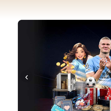
网站首页
关于我们