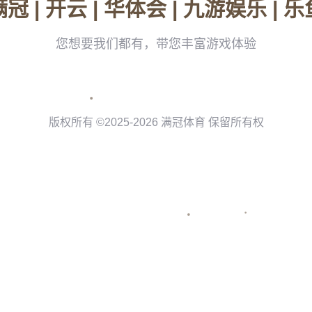
澳网：张之臻搭档马哈奇闯入
发布日期：2026-04-29 19:10:
之臻搭档马哈奇闯入男双16强，一次中国网球的闪耀时刻**
证着无数网球奇迹的诞生，而**中国网球历史**也在这里书写了新的篇章
入16强，不但为中国男网注入了新的动力，也点燃了中国球迷的期待和热
扎实的一步。
之臻：从单打到双打的蜕变之路**
网球的领军人物之一，张之臻早已在**单打领域**取得过优异成绩，多
了他全面的球场能力。
比赛中，张之臻的选择亮点十足。他与搭档马哈奇的合作，弥补了以往中
与韧性，不论是网前截击还是底线相持，都能彼此信赖。这种**"1+1>2
哈奇：低调却不可忽视的力量**
身边，**马哈奇**是一位并不算知名的选手，但他稳定的表现为这对组
杀伤力，多次迫使对手在接发球时出现失误。同时，他扎实的底线技术和
合的成功，无疑再次验证了网球运动中"团队协作"的重要性。无论是张之臻