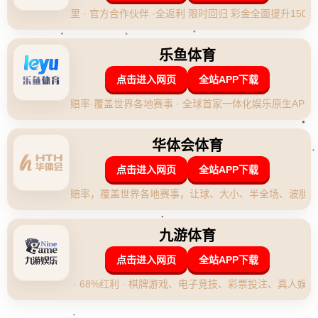
发布日期：2026-04-29 19:10:39
**探索强队战略差距：陈洋帅的比赛反思**
足球比赛中，一个球队与强队之间的对决往往不仅仅是场上技
术和策略的竞赛，更是经验和心态的比拼。在近期的一场关键
比赛中，陈洋帅带领的球队以精彩的表现与一支非常有实力的
强队对抗，尽管最终结果并不如意，但在这场比赛中，球队与
强队之间的差距被充分暴露，同时也为后续的发展提供了宝贵
的反思机会。
*让我们深入探讨在这类比赛中，我们的球队如何看到了与强队
之间的差距，并且可以通过哪些方面来缩小这些差距，提升整
体竞争力。*
### 1. 战术执行与临场应变
在面对强队时，陈洋帅首先注意到的是**战术意识与执行力**
的差距。强队往往有成熟的战术体系，每个球员都能在高压环
境下迅速做出准确判断。而我们的球队在这方面相对欠缺，在
临场变动中表现出些许慌乱，无法有效应对对手的战术变化。
**案例分析：**在比赛进行到下半场时，对方通过一系列快速
的短传配合打破防线，陈洋帅注意到，球队的中场组织明显疲
软，未能有效切断对方的进攻链条。
### 2. 心态与经验
**心态**是决定比赛走向的关键因素之一。强队的球员常常具
备丰富的比赛经验，能够在比分落后或遭遇困境时保持沉着，
而我们的球队在比赛压力下，容易产生急躁情绪，从而进一步
影响发挥。