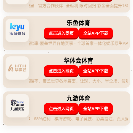
### 前言
在现代足球竞技的世界中，友情与竞争往往交织在一起。对于
职业球员而言，无论场外关系多么亲密，比赛中的对抗总是无
可避免。**托纳利**，这位年轻而才华横溢的球员，如今正面
临着前米兰队友的友好警告：“比賽中不是朋友。”这种提醒不仅
关乎比赛心态，也反映了职业体育背后的复杂社交动态。
### 主題：競爭與友情的雙重賽場
**竞争与友情的双重赛场**是托纳利在职业生涯中必须面对的
现实。在米兰效力期间，托纳利结识了许多朋友和队友，这些
关系帮助他在技术和心态上取得了长足进步。然而，随着转会
带来的球队变化，他也必须适应新的比赛环境和竞争对手，其
中就包括曾经并肩作战的战友。
### 近距离的对抗
足球场上，曾为队友的两人在转会后变为对手的情况并不鲜
见。**托纳利在新东家的首次面对旧主时**，曾经的米兰队友
向他发出善意而又直接的警告：“*比赛中我们不是朋友*。”这样
的话语确实给了托纳利足够的心理准备，让他在比赛时更能专
注于竞技而非情感因素。
### 案例分析：托纳利与米兰队友的场上较量
托纳利面对米兰的比赛便是一场典型的情感与理智的较量。在
那场比赛中，尽管彼此了解对方的技战术特点，但他们都没有
在友谊面前手软。托纳利以他精准的传球和顽强的防守表现出
色，但**米兰方面也同样不甘示弱**。这种**不留情面的较量
**不仅提升了比赛的观赏性，也成为托纳利成长过程中不可或