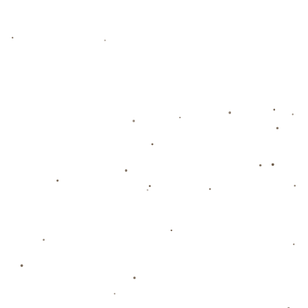
通过分析托纳利的案例，我们看到了职业体育中的友情与竞争
交织所带来的挑战，也理解了为何在球场上，比赛才是一切的
核心。托纳利及其米兰队友用实际行动告诉我们，专业精神永
远是竞技体育中最为珍贵的品质。