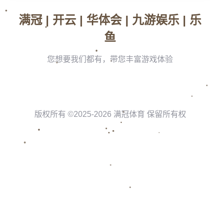
缺的经历。
### 心理准备与职业态度
在职业体育中，与昔日战友的对抗需要的不仅是技术角逐，更
是一种心理上的磨砺。*托纳利需要保持清醒并且冷静地面对场
上对抗*，这也是职业态度的一种体现。因为，在竞技的世界
里，超越个人情感的比赛精神往往可以决定一场比赛的胜负。
### 友情在場外的延續
比赛结束后，尽管场上曾剑拔弩张，但友情依然可以在场外延
续。这正是托纳利需要明白和适应的地方：有时，一场激烈的
对抗可以更坚定友情的根基。**比赛后的握手和拥抱**是对于
对手的尊重，也是职业精神的彰显。
### 融合的未来
随着职业生涯的推进，托纳利将在无数次的对抗中进一步理解
和体验“比赛中不是朋友”的真实含义。**然而，这种竞争关系并
不一定消极**，相反，它能激发球员的潜力和斗志，推动个人
和团队的双重进步。在这条充满挑战和机遇的道路上，托纳利
所展现出的成熟和智慧无疑将为他赢得更多的掌声和机会。