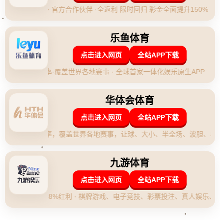
**前言：** 在NBA的转会市场上，各队经理和球员的每一个决
定都可能引发连锁反应。今年夏天，加里·特伦特（小特伦特）
这个名字频繁出现在篮球新闻里。这位才华横溢的后卫有意试
水自由球员市场，而多伦多猛龙似乎也不打算挽留他。这样的
局面让人不禁思考：特伦特的未来何去何从？又将对猛龙队产
生怎样的影响？
**小特伦特的吸引力**
小特伦特在过去的赛季中展现了良好的投射能力和不俗的防守
表现。他不仅在场上活力四射，也成为猛龙进攻体系中的重要
一环。他的三分球命中率稳定，再加上顽强的防守风格，让他
在联盟中颇具吸引力。通过签下特伦特，任何需要提升外线能
力和防守强度的球队都能从中受益。
**猛龙队的策略**