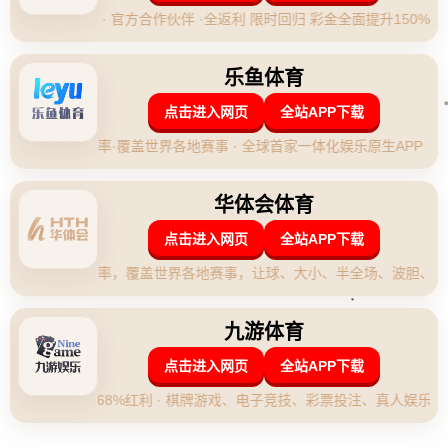
发布日期：2026-04-29 19:10:39
**申花U12队8战全胜问鼎奥克兰国际杯邀请赛冠军，决赛8-1水
原三星：实力书写新辉煌**
在国际青少年足球赛场上，**中国青训体系再传捷报**。申花
U12队在奥克兰国际杯邀请赛中大放异彩，以八场全胜的佳绩夺
冠，更在决赛中以8-1的悬殊比分击败韩国劲旅水原三星，成为
中国足球复兴道路上的又一亮点。本次夺冠不仅彰显了申花青
训的实力和潜力，更为中国足球在世界足球版图中增添了浓墨
重彩的一笔。
---
### **绝对实力：申花U12队的完美征程**
在本次奥克兰国际杯邀请赛中，申花U12队无疑是最耀眼的存
在。他们从小组赛到淘汰赛，一路过关斩将，以**全胜战绩向
世界证明了中超豪门的青训力量**。更令人惊叹的是，申花U12
队不仅场场获胜，其进攻火力更是堪称恐怖：8场比赛狂轰42
球，仅失4球，攻防两端都堪称完美。
尤其是在决赛面对传统劲旅水原三星时，申花U12队全队表现如
有神助，彻底展示了“技术与团结”的完美结合。8-1的比分足以
说明**这支中国少年的绝对实力**。比赛中，他们通过流畅的
传控配合、快速反击，以及前锋队员的精准射门，多次撕裂对
手防线，让水原三星几乎毫无还手之力。
---
### **幕后支撑：申花青训体系的成功之道**
本次申花U12队大放异彩的背后，是申花俱乐部多年来对青训的