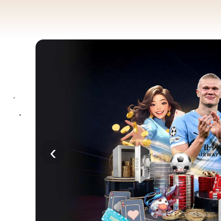
网站首页
关于我们