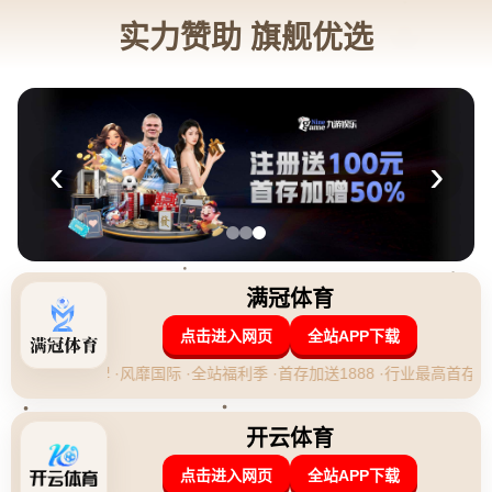
新闻中心
分类
WCBA：山西队破四川队“不败金身” 终结对手23
连胜.