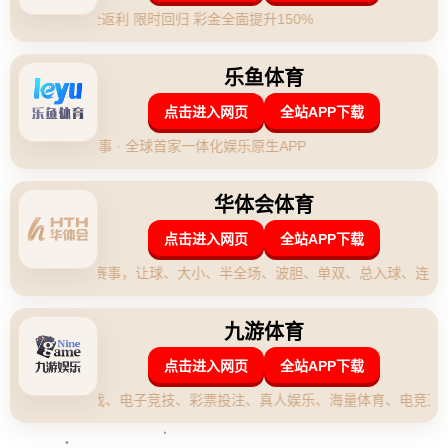
发布日期：2026-04-29 19:10:39
**英超焦点战：曼城与阿森纳互交白卷，利物浦趁机登顶**
在刚刚结束的英超焦点战中，曼城与阿森纳以0-0握手言和，这
场比赛不仅让球迷们大呼过瘾，也让英超积分榜的形势发生了
微妙的变化。**哈兰德**在比赛中错失良机，而**利物浦**则
凭借这一结果成功升至榜首。本文将深入分析这场比赛的关键
时刻及其对英超格局的影响。
**比赛回顾：曼城与阿森纳的激烈对抗**
这场比赛在曼城的主场进行，双方都展现了强大的实力和战术
素养。**曼城**在控球率上占据优势，但阿森纳的防守反击同
样犀利。比赛中，哈兰德曾有一次绝佳的破门机会，但他的射