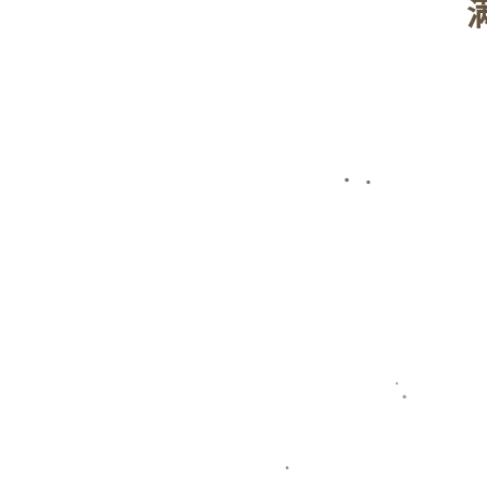
新闻中心
新闻中心
公司新闻
行业动态
**第一届全
乒乓球，这项
年)运动会
圆满落幕。
### **赛
全国学生(
了全国范围
对拉，还是
在决赛阶段
反手拉球成
为广大青年
### **