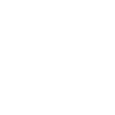
少年乒乓：未来可期**