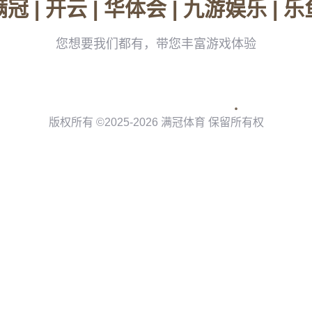
第一届全国学生(青年)运动会(公开组
发布日期：2026-04-29 19:10:
国学生(青年)运动会(公开组)乒乓球比赛圆满收官：青春赛场绽放活力**
被誉为国球的运动，近年来不仅成为全民健身的热门选择，更是青年学生展
(公开组)乒乓球比赛**，作为一场集竞技与交流于一体的赛事，在全国范
本次赛事不仅让我们见证了新一代乒乓球选手的成长，也为推广体育精神
事回顾：激情点燃青春赛场**
青年)运动会是国内首个面向学生与年轻人开放的综合性赛事，而乒乓球比
内超过200名实力选手同台竞技。他们中既有初露锋芒的学生球员，也有
技巧娴熟的旋转，都让人真正体会到竞技体育的无穷魅力。
，多场经典对局堪称本届比赛的高光时刻。例如，东部某高校主力张同学
功翻盘，为观众留下了深刻印象。而来自北方某青年俱乐部的吴选手，则
选手树立了榜样。
推动体育精神：超越竞技，传承文化**