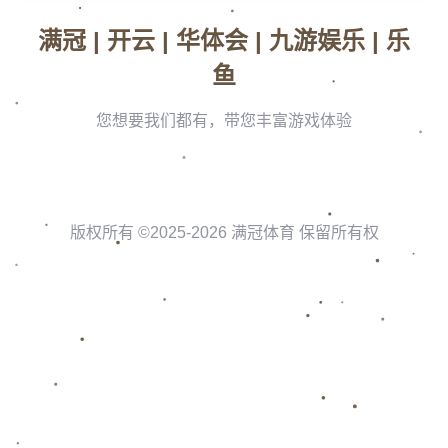
**比赛中的战术调整**
两场比赛中，球队的战术调整也起到了举足轻重的作用。凯尔
特人成功地利用了步行者防守端的漏洞，通过快速的球场转移
和无球跑动制造了大量空位投篮机会。而在防守端，他们成功
地限制了步行者核心球员的发挥，通过对内线的保护和对外线
的压迫，进一步巩固了胜势。
与之相对，奇才在应对老鹰时显得有些捉襟见肘。他们未能及
时调整进攻策略以摆脱进攻端的困境，使得老鹰在反击中屡屡
得手。