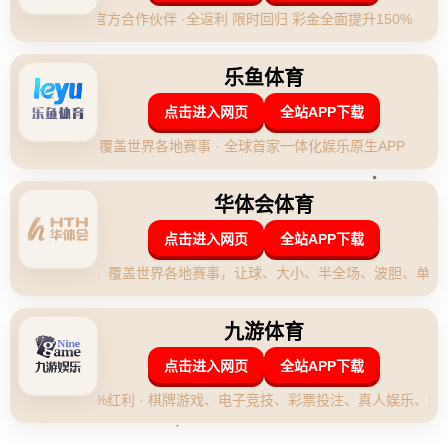
发布日期：2026-04-29 19:10:39
**蔣聖龍拉傷超級杯能否出場待定！外援三叉戟主宰上限！**
在迎接即将来临的超級杯之前，球迷们关注的焦点无疑是蔣聖
龍的**伤情以及外援三叉戟的表现**。蔣聖龍作为球队防线的
核心，他的健康状态直接关系到球队整体防守实力。而外援三
叉戟的表现则可能决定比赛的最终走向。
**蔣聖龍的伤情牵动人心**
蔣聖龍在之前的训练中不幸拉伤，目前他能否出场仍然是个未
知数。在现代足球中，**防守核心的重要性不容小觑**。对于
教练团队来说，蔣聖龍的缺席意味着需要重新调整防线并寻找
合适的替补。尽管替补也有实力，但经验与默契度都难以与蔣
聖龍相媲美。此时，球队的防守策略可能需要更为谨慎，以此
来弥补核心缺阵带来的防线空缺。
**外援三叉戟剑指胜利**
在进攻端，外援三叉戟已经成为球队的**王牌武器**。他们不
仅在联赛中屡屡建功，更是在多次关键比赛中扮演决定胜负的
角色。在超級杯这样的重要赛事中，他们的表现将直接影响比
赛的走势。外援三叉戟的默契配合与个人技巧，赋予球队强大
的攻击力和对比赛节奏的掌控能力。
例如，去年联赛中，外援前锋A凭借其出色的盘带和射门能力，
在一场关键比赛中上演帽子戏法，帮助球队逆转对手。而中场
外援B凭借卓越的传球视野和控球能力，多次送出致命助攻，为
球队创造无数机会。此外，后卫外援C的快速插上和定位球优
势，也在赛季多次帮助球队从困境中解脱。