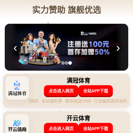
新闻中心
分类
蔣聖龍拉傷超級杯能否出場待定！外援三叉戟主
宰上限！.