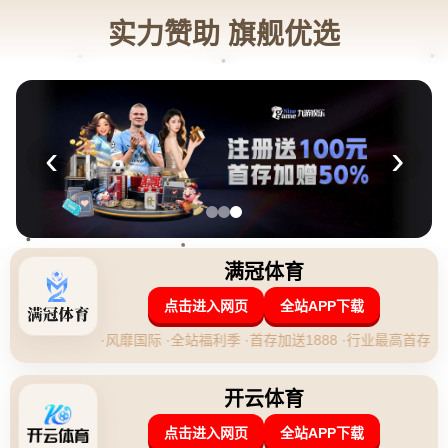
新闻中心
分类
U23三人篮球世界杯 中国男篮遭绝杀仍小组出线
发布日期：2026-04-29 19:10:39